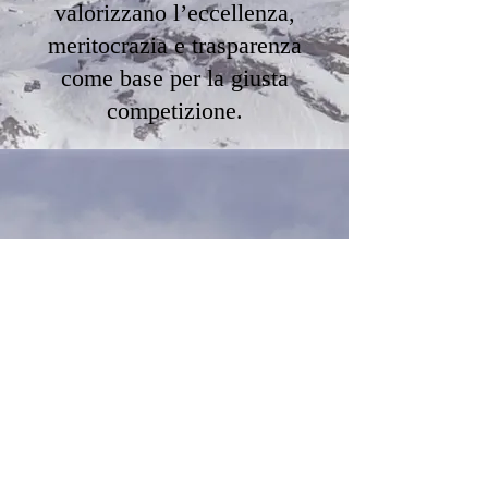
valorizzano l’eccellenza,
meritocrazia e trasparenza
come base per la giusta
competizione.