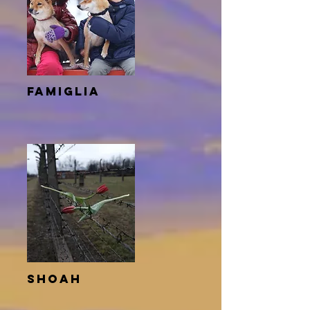
famiglia
shoah