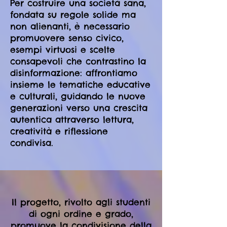
Per costruire una società sana,
fondata su regole solide ma
non alienanti, è necessario
promuovere senso civico,
esempi virtuosi e scelte
consapevoli che contrastino la
disinformazione: affrontiamo
insieme le tematiche educative
e culturali, guidando le nuove
generazioni verso una crescita
autentica attraverso lettura,
creatività e riflessione
condivisa.
Il progetto, rivolto agli studenti
di ogni ordine e grado,
promuove la condivisione della