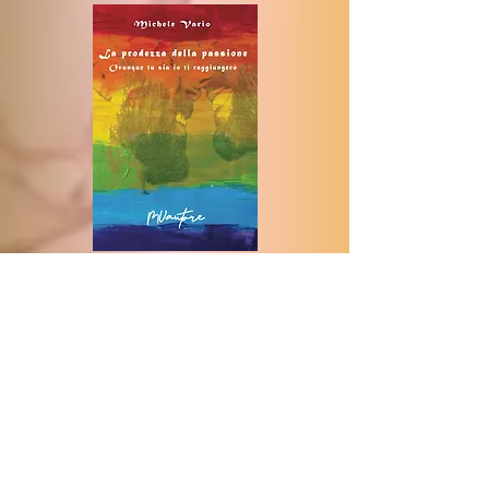
La prodezza della
passione
Ovunque tu sia io ti
raggiungerò
Acquista ora