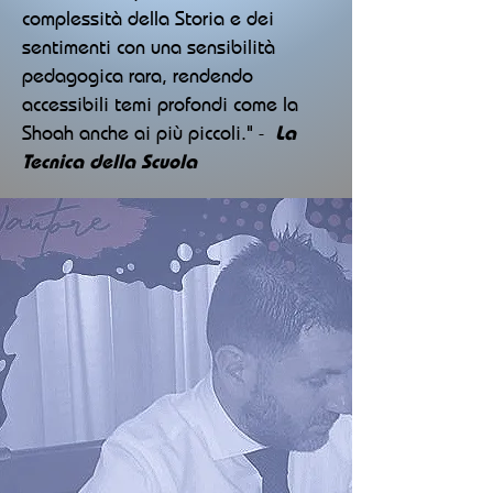
complessità della Storia e dei
sentimenti con una sensibilità
pedagogica rara, rendendo
accessibili temi profondi come la
Shoah anche ai più piccoli." -
La
Tecnica della Scuola